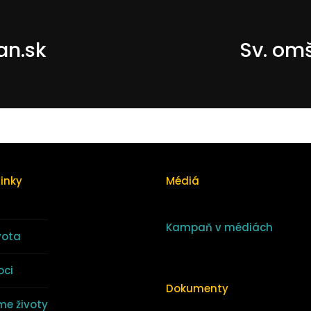
an.sk
Sv. om
linky
Médiá
Kampaň v médiách
vota
oci
Dokumenty
e životy