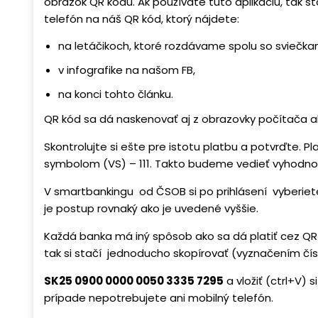
obrázok QR kódu. Ak používate túto aplikáciu, tak st
telefón na náš QR kód, ktorý nájdete:
na letáčikoch, ktoré rozdávame spolu so sviečka
v infografike na našom FB,
na konci tohto článku.
QR kód sa dá naskenovať aj z obrazovky počítača al
Skontrolujte si ešte pre istotu platbu a potvrďte. 
symbolom (VS) – 111. Takto budeme vedieť vyhodnoti
V smartbankingu od ČSOB si po prihlásení vyberiet
je postup rovnaký ako je uvedené vyššie.
Každá banka má iný spôsob ako sa dá platiť cez Q
tak si stačí jednoducho skopírovať (vyznačením čísl
SK25 0900 0000 0050 3335 7295
a vložiť (ctrl+V)
prípade nepotrebujete ani mobilný telefón.