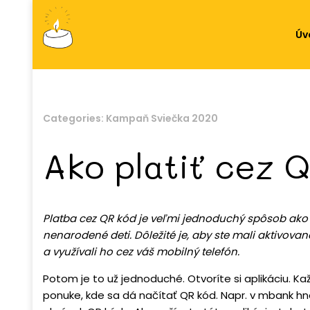
Úv
Categories:
Kampaň Sviečka 2020
Ako platiť cez 
Platba cez QR kód je veľmi jednoduchý spôsob ako 
nenarodené deti. Dôležité je, aby ste mali aktivov
a využívali ho cez váš mobilný telefón.
Potom je to už jednoduché. Otvoríte si aplikáciu. Ka
ponuke, kde sa dá načítať QR kód. Napr. v mbank h