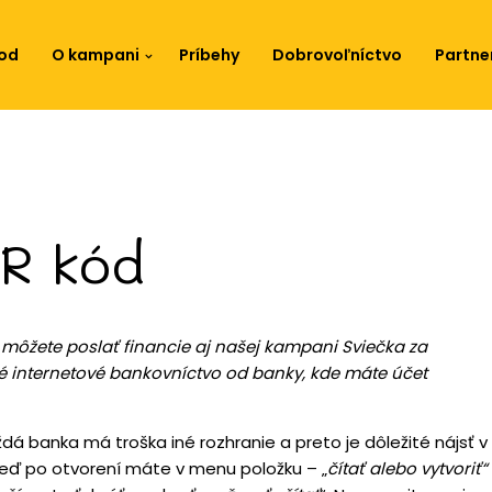
od
O kampani
Príbehy
Dobrovoľníctvo
Partne
QR kód
môžete poslať financie aj našej kampani Sviečka za
ané internetové bankovníctvo od banky, kde máte účet
ždá banka má troška iné rozhranie a preto je dôležité nájsť v
neď po otvorení máte v menu položku – „
čítať alebo vytvoriť“