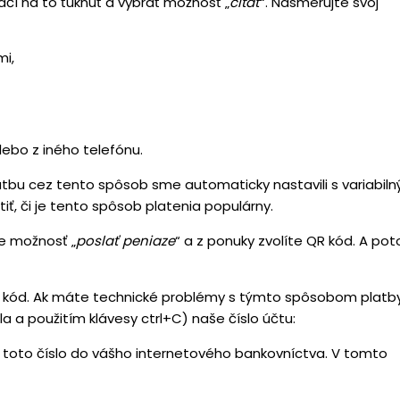
ačí na to ťuknúť a vybrať možnosť „
čítať
“. Nasmerujte svoj
mi,
ebo z iného telefónu.
Platbu cez tento spôsob sme automaticky nastavili s variabil
ť, či je tento spôsob platenia populárny.
e možnosť „
poslať peniaze
“ a z ponuky zvolíte QR kód. A po
R kód. Ak máte technické problémy s týmto spôsobom platby
a a použitím klávesy ctrl+C) naše číslo účtu:
 si toto číslo do vášho internetového bankovníctva. V tomto