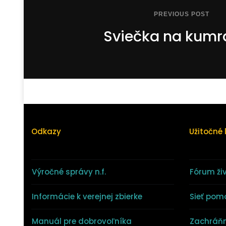
PREVIOUS POST
Sviečka na kumr
Odkazy
Užitočné 
Výročné správy n.f.
Fórum ži
Informácie k verejnej zbierke
Sieť pom
Manuál pre dobrovoľníka
Zachráňm