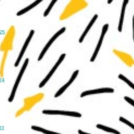
025
024
23