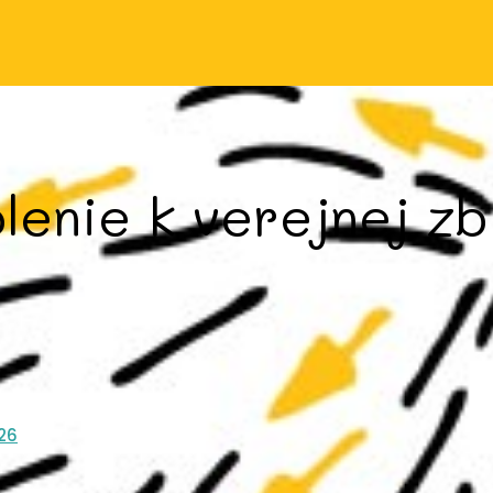
lenie k verejnej z
026