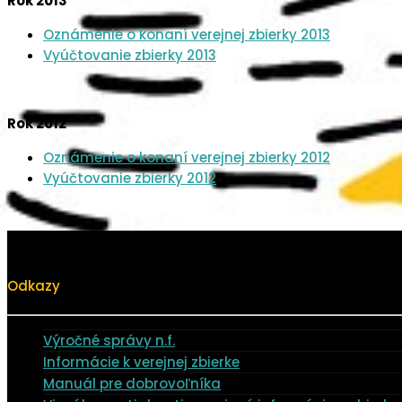
Rok 2013
Oznámenie o konaní verejnej zbierky 2013
Vyúčtovanie zbierky 2013
Rok 2012
Oznámenie o konaní verejnej zbierky 2012
Vyúčtovanie zbierky 2012
Odkazy
Výročné správy n.f.
Informácie k verejnej zbierke
Manuál pre dobrovoľníka