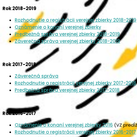
Rok 2018-2019
Rozhodnutie o registrácii verejnej zbierky 2018-2019
Oznámenie o konaní verejnej zbierky
Predbežná správa verejnej zbierky 2018-2019
Záverečná správa verejnej zbierky 2018-2019
Rok 2017-2018
Záverečná správa
Rozhodnutie o registrácii verejnej zbierky 2017-2018
Predbežná správa verejnej zbierky 2017-2018
Rok 2016-2017
Oznámenie o konaní verejnej zbierky 2016
(VZ predĺž
Rozhodnutie o registrácii verejnej zbierky 2016-2017