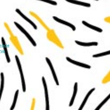
rácie
nie
1
0