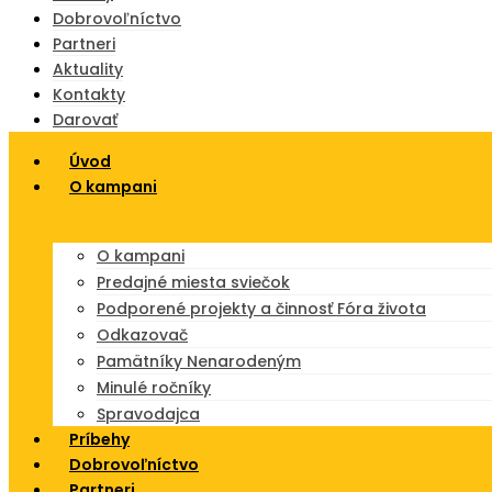
Dobrovoľníctvo
Partneri
Aktuality
Kontakty
Darovať
Úvod
O kampani
O kampani
Predajné miesta sviečok
Podporené projekty a činnosť Fóra života
Odkazovač
Pamätníky Nenarodeným
Minulé ročníky
Spravodajca
Príbehy
Dobrovoľníctvo
Partneri