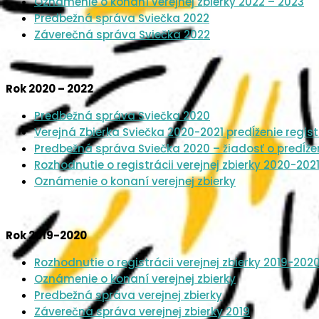
Oznámenie o konaní verejnej zbierky 2022 – 2023
Predbežná správa Sviečka 2022
Záverečná správa Sviečka 2022
Rok 2020 – 2022
Predbežná správa Sviečka 2020
Verejná Zbierka Sviečka 2020-2021 predĺženie regist
Predbežná správa Sviečka 2020 – žiadosť o predĺže
Rozhodnutie o registrácii verejnej zbierky 2020-202
Oznámenie o konaní verejnej zbierky
Rok 2019-2020
Rozhodnutie o registrácii verejnej zbierky 2019-202
Oznámenie o konaní verejnej zbierky
Predbežná správa verejnej zbierky
Záverečná správa verejnej zbierky 2019