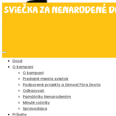
Úvod
O kampani
O kampani
Predajné miesta sviečok
Podporené projekty a činnosť Fóra života
Odkazovač
Pamätníky Nenarodeným
Minulé ročníky
Spravodajca
Príbehy