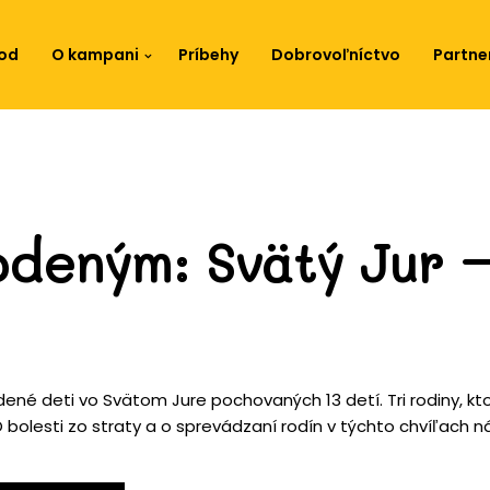
od
O kampani
Príbehy
Dobrovoľníctvo
Partne
deným: Svätý Jur 
ené deti vo Svätom Jure pochovaných 13 detí. Tri rodiny, kt
. O bolesti zo straty a o sprevádzaní rodín v týchto chvíľach 