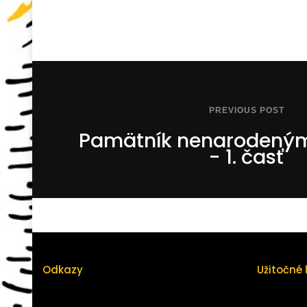
PREVIOUS POST
Pamätník nenarodeným:
- 1. časť
Odkazy
Užitočné 