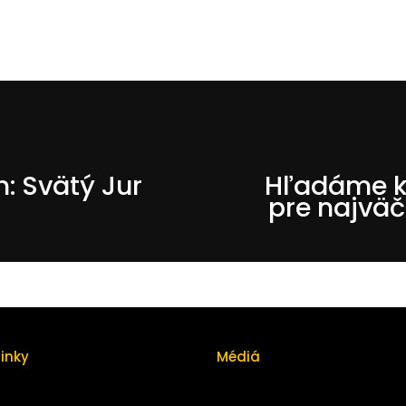
 Svätý Jur
Hľadáme k
pre najväč
linky
Médiá