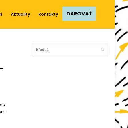
DAROVAŤ
ri
Aktuality
Kontakty
–
oré
nám