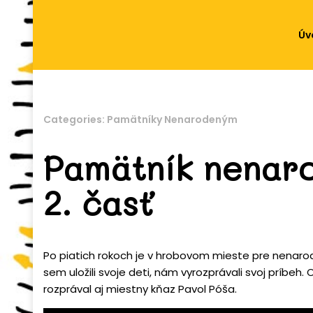
Úv
Categories:
Pamätníky Nenarodeným
Pamätník nenaro
2. časť
Po piatich rokoch je v hrobovom mieste pre nenarod
sem uložili svoje deti, nám vyrozprávali svoj príbeh
rozprával aj miestny kňaz Pavol Póša.