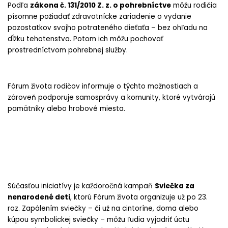
Podľa
zákona č. 131/2010 Z. z. o pohrebníctve
môžu rodičia
písomne požiadať zdravotnícke zariadenie o vydanie
pozostatkov svojho potrateného dieťaťa – bez ohľadu na
dĺžku tehotenstva. Potom ich môžu pochovať
prostredníctvom pohrebnej služby.
Fórum života rodičov informuje o týchto možnostiach a
zároveň podporuje samosprávy a komunity, ktoré vytvárajú
pamätníky alebo hrobové miesta.
Súčasťou iniciatívy je každoročná kampaň
Sviečka za
nenarodené deti
, ktorú Fórum života organizuje už po 23.
raz. Zapálením sviečky – či už na cintoríne, doma alebo
kúpou symbolickej sviečky – môžu ľudia vyjadriť úctu