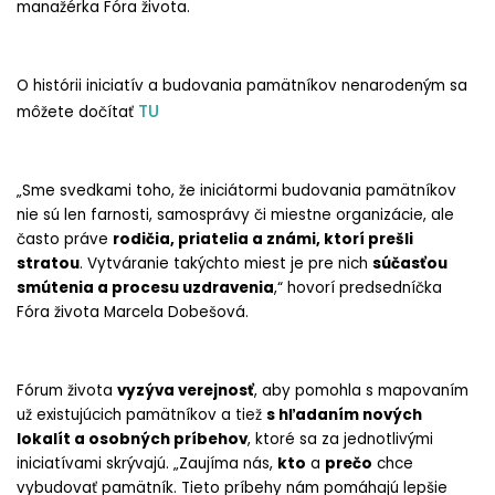
manažérka Fóra života.
O histórii iniciatív a budovania pamätníkov nenarodeným sa
TU
môžete dočítať
„Sme svedkami toho, že iniciátormi budovania pamätníkov
nie sú len farnosti, samosprávy či miestne organizácie, ale
často práve
rodičia, priatelia a známi, ktorí prešli
stratou
. Vytváranie takýchto miest je pre nich
súčasťou
smútenia a procesu uzdravenia
,“ hovorí predsedníčka
Fóra života Marcela Dobešová.
Fórum života
vyzýva verejnosť
, aby pomohla s mapovaním
už existujúcich pamätníkov a tiež
s hľadaním nových
lokalít a osobných príbehov
, ktoré sa za jednotlivými
iniciatívami skrývajú. „Zaujíma nás,
kto
a
prečo
chce
vybudovať pamätník. Tieto príbehy nám pomáhajú lepšie