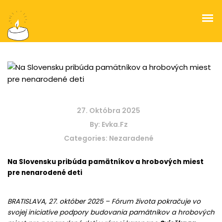
O kampani
27. Októbra 2025
By:
Evka.fz
Predajné miesta sviečok
Categories:
Nezaradené
Podporené projekty a činnosť Fóra života
Na Slovensku pribúda pamätníkov a hrobových miest
pre nenarodené deti
Odkazovač
Pamätníky Nenarodeným
BRATISLAVA, 27. október 2025 – Fórum života pokračuje vo
svojej iniciatíve podpory budovania pamätníkov a hrobových