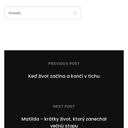
PREVIOUS POST
Keď život začína a končí v tichu
NEXT POST
Matilda – krátky život, ktorý zanechal
večnú stopu