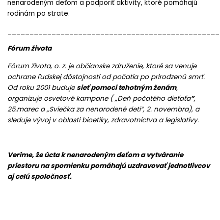
nenarodeným deťom a podporiť aktivity, ktoré pomáhajú
rodinám po strate.
________________________________________________
Fórum života
Fórum života, o. z. je občianske združenie, ktoré sa venuje
ochrane ľudskej dôstojnosti od počatia po prirodzenú smrť.
Od roku 2001 buduje
sieť pomoci tehotným ženám
,
organizuje osvetové kampane ( „Deň počatého dieťaťa
”
,
25.marec a „Sviečka za nenarodené deti“, 2. novembra), a
sleduje vývoj v oblasti bioetiky, zdravotníctva a legislatívy.
Veríme, že úcta k nenarodeným deťom a vytváranie
priestoru na spomienku pomáhajú uzdravovať jednotlivcov
aj celú spoločnosť.