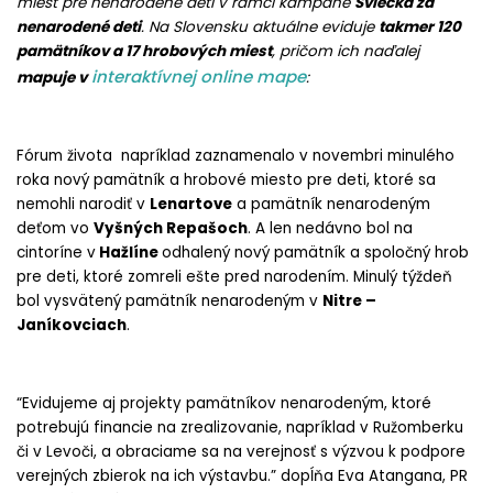
miest pre nenarodené deti v rámci kampane
Sviečka za
Minulé ročníky
nenarodené deti
. Na Slovensku aktuálne eviduje
takmer 120
pamätníkov a 17 hrobových miest
, pričom ich naďalej
Spravodajca
interaktívnej online mape
mapuje v
:
Fórum života napríklad zaznamenalo v novembri minulého
roka nový pamätník a hrobové miesto pre deti, ktoré sa
nemohli narodiť v
Lenartove
a pamätník nenarodeným
deťom vo
Vyšných Repašoch
. A len nedávno bol na
cintoríne v
Hažlíne
odhalený nový pamätník a spoločný hrob
pre deti, ktoré zomreli ešte pred narodením. Minulý týždeň
bol vysvätený pamätník nenarodeným v
Nitre –
Janíkovciach
.
“Evidujeme aj projekty pamätníkov nenarodeným, ktoré
potrebujú financie na zrealizovanie, napríklad v Ružomberku
či v Levoči, a obraciame sa na verejnosť s výzvou k podpore
verejných zbierok na ich výstavbu.” dopĺňa Eva Atangana, PR