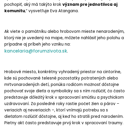
pochopiť, aký má takýto krok
význam pre jednotlivca aj
komunitu
,“ vysvetľuje Eva Atangana.
Ak viete o pamätníku alebo hrobovom mieste nenarodeným,
ktorý nie je uvedený na mape, môžete nahlásiť jeho polohu a
prípadne aj príbeh jeho vzniku na:
kancelaria@forumzivota.sk
.
Hrobové miesto, konkrétny vyhradený priestor na cintoríne,
kde sú pochované telesné pozostatky potratených alebo
mŕtvonarodených detí, ponúka rodičom možnosť dôstojne
pochovať svoje dieťa a symbolicky sa s ním rozlúčiť, čo často
predstavuje dôležitý krok v spracovaní smútku a psychickom
uzdravovaní. Za posledné roky rastie počet žien a párov –
veriacich aj neveriacich –, ktorí vnímajú potrebu sa s
dieťaťom rozlúčiť dôstojne, aj keď ho stratili pred narodením.
Pietny akt často predstavuje prvý krok v spracovaní traumy.