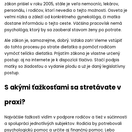
zákon prišiel v roku 2005, stále je veľa nemocníc, lekárov,
personálu, i rodičov, ktorí nevedia o tejto možnosti. Osveta je
veľmi nízka a záleží od konkrétneho gynekológa, či matka
dostane informáciu o tejto ceste. Väčšina pracovísk nemá
psychológa, ktorý by sa zaoberal stavom ženy po potrate.
Ale zákon je, samozrejme, dobrý. Vďaka zaň! Vieme vstúpiť
do tohto procesu po strate dieťatka a pomôcť rodičom
vymôcť telíčko dieťatka. Prijatím zákona je vlastne určený
postup: aj na internete je k dispozícii tlačivo. Stačí podpis
matky so žiadosťou o vydanie plodu a už je daný legislatívny
postup.
S akými ťažkosťami sa stretávate v
praxi?
Najväčšie ťažkosti vidím v podpore rodičov a tiež v súčinnosti
a spolupráci jednotlivých subjektov. Rodičia by potrebovali
psychologickú pomoc a určite aj finančnú pomoc. Lebo