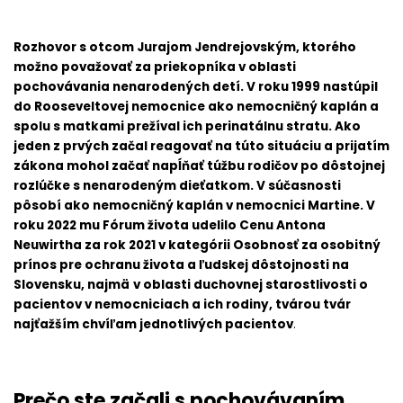
Minulé ročníky
Rozhovor s otcom Jurajom Jendrejovským, ktorého
Spravodajca
možno považovať za priekopníka v oblasti
pochovávania nenarodených detí. V roku 1999 nastúpil
do Rooseveltovej nemocnice ako nemocničný kaplán a
spolu s matkami prežíval ich perinatálnu stratu. Ako
jeden z prvých začal reagovať na túto situáciu a prijatím
zákona mohol začať napĺňať túžbu rodičov po dôstojnej
rozlúčke s nenarodeným dieťatkom. V súčasnosti
pôsobí ako nemocničný kaplán v nemocnici Martine. V
roku 2022 mu Fórum života udelilo Cenu Antona
Neuwirtha za rok 2021 v kategórii Osobnosť za osobitný
prínos pre ochranu života a ľudskej dôstojnosti na
Slovensku, najmä
v oblasti duchovnej starostlivosti o
pacientov v nemocniciach a ich rodiny, tvárou tvár
najťažším chvíľam jednotlivých pacientov
.
Prečo ste začali s pochovávaním