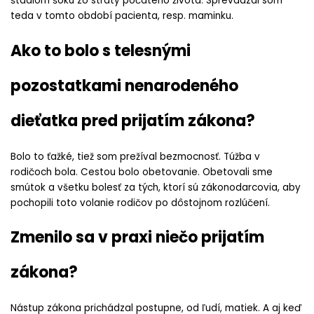
štádiom šoku zo straty počatého života. Sprevádzal som
teda v tomto období pacienta, resp. maminku.
Ako to bolo s telesnými
pozostatkami nenarodeného
dieťatka pred prijatím zákona?
Bolo to ťažké, tiež som prežíval bezmocnosť. Túžba v
rodičoch bola. Cestou bolo obetovanie. Obetovali sme
smútok a všetku bolesť za tých, ktorí sú zákonodarcovia, aby
pochopili toto volanie rodičov po dôstojnom rozlúčení.
Zmenilo sa v praxi niečo prijatím
zákona?
Nástup zákona prichádzal postupne, od ľudí, matiek. A aj keď