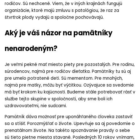
rodičov. Sú nechcené. Viem, že v iných krajinách fungujú
organizácie, ktoré majú zmluvu s patológiou, že raz za
štvrťrok plody vydajú a spoločne pochovávajú.
Aký je váš názor na pamätníky
nenarodeným?
Je veľmi pekné mať miesto piety pre pozostalých. Pre rodinu,
súrodencov, najmä pre rodičov dieťatka. Pamätníky tu sú aj
pre umelo potratené deti. Sú mementom. Pre mnohých,
najmä pre matky, môžu byť výčitkou. Ozývajuce sa svedomie
má byť krokom ku kajúcnosti. Budeme stále potrebovať rásť v
službe tejto skupine v spoločnosti, aby sme boli ich
uzdravovateľmi, nie sudcami.
Pamätník dáva možnosť pre uponáhľaného človeka zastaviť
sa a stíšiť. Porozmýšľať o živote. Upevňuje sa aj povedomie o
prenatálnom živote. Na takéto spoznávanie pravdy o sebe
sú tieto pietne miesta stavané. Posledných 10 rokov vnímam,