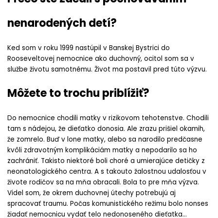
nenarodených detí?
Ked som v roku 1999 nastúpil v Banskej Bystrici do
Rooseveltovej nemocnice ako duchovný, ocitol som sa v
službe životu samotnému. Život ma postavil pred túto výzvu.
Môžete to trochu priblížiť?
Do nemocnice chodili matky v rizikovom tehotenstve. Chodili
tam s nádejou, že dieťatko donosia. Ale zrazu prišiel okamih,
že zomrelo. Buď v lone matky, alebo sa narodilo predčasne
kvôli zdravotným komplikáciám matky a nepodarilo sa ho
zachrániť. Takisto niektoré boli choré a umierajúce detičky z
neonatologického centra. A s takouto žalostnou udalosťou v
živote rodičov sa na mňa obracali. Bola to pre mňa výzva.
Videl som, že okrem duchovnej útechy potrebujú aj
spracovať traumu. Počas komunistického režimu bolo nonses
žiadať nemocnicu vydať telo nedonoseného dieťatka…