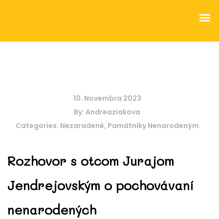
O kampani
10. Novembra 2023
By:
Andreaziakova
Predajné miesta sviečok
Categories:
Nezaradené
,
Pamätníky Nenarodeným
Podporené projekty a činnosť Fóra života
Rozhovor s otcom Jurajom
Odkazovač
Jendrejovským o pochovávaní
Pamätníky Nenarodeným
nenarodených