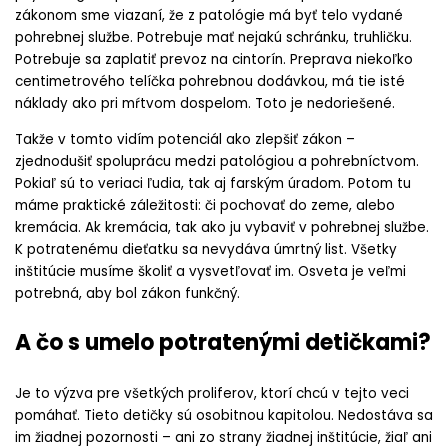
zákonom sme viazaní, že z patológie má byť telo vydané
pohrebnej službe. Potrebuje mať nejakú schránku, truhličku.
Potrebuje sa zaplatiť prevoz na cintorín. Preprava niekoľko
centimetrového telíčka pohrebnou dodávkou, má tie isté
náklady ako pri mŕtvom dospelom. Toto je nedoriešené.
Takže v tomto vidím potenciál ako zlepšiť zákon –
zjednodušiť spoluprácu medzi patológiou a pohrebníctvom.
Pokiaľ sú to veriaci ľudia, tak aj farským úradom. Potom tu
máme praktické záležitosti: či pochovať do zeme, alebo
kremácia. Ak kremácia, tak ako ju vybaviť v pohrebnej službe.
K potratenému dieťatku sa nevydáva úmrtný list. Všetky
inštitúcie musíme školiť a vysvetľovať im. Osveta je veľmi
potrebná, aby bol zákon funkčný.
A čo s umelo potratenými detičkami?
Je to výzva pre všetkých proliferov, ktorí chcú v tejto veci
pomáhať. Tieto detičky sú osobitnou kapitolou. Nedostáva sa
im žiadnej pozornosti – ani zo strany žiadnej inštitúcie, žiaľ ani