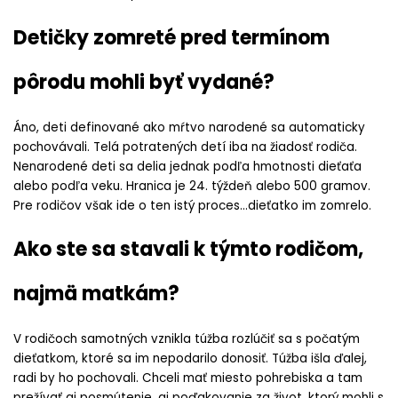
Detičky zomreté pred termínom
pôrodu mohli byť vydané?
Áno, deti definované ako mŕtvo narodené sa automaticky
pochovávali. Telá potratených detí iba na žiadosť rodiča.
Nenarodené deti sa delia jednak podľa hmotnosti dieťaťa
alebo podľa veku. Hranica je 24. týždeň alebo 500 gramov.
Pre rodičov však ide o ten istý proces…dieťatko im zomrelo.
Ako ste sa stavali k týmto rodičom,
najmä matkám?
V rodičoch samotných vznikla túžba rozlúčiť sa s počatým
dieťatkom, ktoré sa im nepodarilo donosiť. Túžba išla ďalej,
radi by ho pochovali. Chceli mať miesto pohrebiska a tam
prežívať aj posmútenie, aj poďakovanie za život, ktorý mohli s