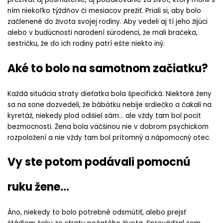
ním niekoľko týždňov či mesiacov prežiť. Priali si, aby bolo
začlenené do života svojej rodiny. Aby vedeli aj tí jeho žijúci
alebo v budúcnosti narodení súrodenci, že mali bračeka,
sestričku, že do ich rodiny patrí ešte niekto iný.
Aké to bolo na samotnom začiatku?
Každá situácia straty dieťatka bola špecifická. Niektoré ženy
sa na sone dozvedeli, že bábätku nebije srdiečko a čakali na
kyretáž, niekedy plod odišiel sám… ale vždy tam bol pocit
bezmocnosti. Žena bola väčšinou nie v dobrom psychickom
rozpoložení a nie vždy tam bol prítomný a nápomocný otec.
Vy ste potom podávali pomocnú
ruku žene…
Áno, niekedy to bolo potrebné odsmútiť, alebo prejsť